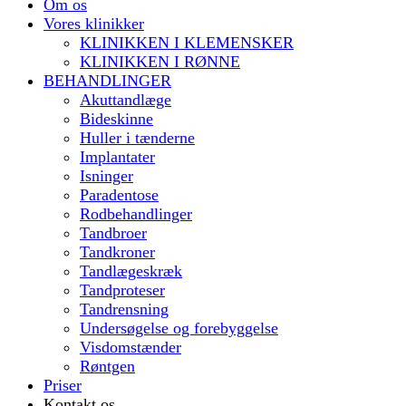
Om os
Vores klinikker
KLINIKKEN I KLEMENSKER
KLINIKKEN I RØNNE
BEHANDLINGER
Akuttandlæge
Bideskinne
Huller i tænderne
Implantater
Isninger
Paradentose
Rodbehandlinger
Tandbroer
Tandkroner
Tandlægeskræk
Tandproteser
Tandrensning
Undersøgelse og forebyggelse
Visdomstænder
Røntgen
Priser
Kontakt os