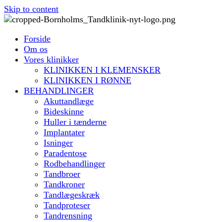
Skip to content
Forside
Om os
Vores klinikker
KLINIKKEN I KLEMENSKER
KLINIKKEN I RØNNE
BEHANDLINGER
Akuttandlæge
Bideskinne
Huller i tænderne
Implantater
Isninger
Paradentose
Rodbehandlinger
Tandbroer
Tandkroner
Tandlægeskræk
Tandproteser
Tandrensning