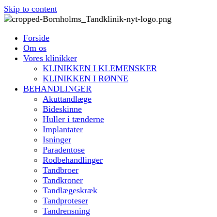
Skip to content
Forside
Om os
Vores klinikker
KLINIKKEN I KLEMENSKER
KLINIKKEN I RØNNE
BEHANDLINGER
Akuttandlæge
Bideskinne
Huller i tænderne
Implantater
Isninger
Paradentose
Rodbehandlinger
Tandbroer
Tandkroner
Tandlægeskræk
Tandproteser
Tandrensning