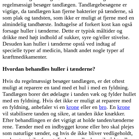
regelmæssigt besøger tandlægen. Tandlægebesøgene er
vigtige, da tandlægen kan fjerne bakterier på tænderne, så
som plak og tandsten, som ikke er muligt at fjerne med en
almindelig tandbørste. Indtagelse af forkert kost kan også
forsage huller i tænderne. Dette er typisk måltider og
drikke med højt indhold af sukker, syre og/eller stivelse.
Desuden kan huller i tænderne opstå ved indtag af
specielle typer af medicin, blandt andet nogle typer af
kræftmedikamenter.
Hvordan behandles huller i tænderne?
Hvis du regelmæssigt besøger tandlægen, er det oftest
muligt at reparere en tand med et hul i med en fyldning.
Tandlægen borer det ødelagte i tanden væk og fylder hullet
med en fyldning. Hvis det ikke er muligt at reparere med
en fyldning, anbefaler vi en
krone
eller en
bro
. En
krone
vil stabilisere tanden og sikre, at tanden ikke knækker.
Efter behandlingen er det vigtigt at holde tanden/tænderne
rene. Tænder med en indbygget krone eller bro skal plejes
som naturlige tænder, og hvis de ikke bliver vedligeholdt,