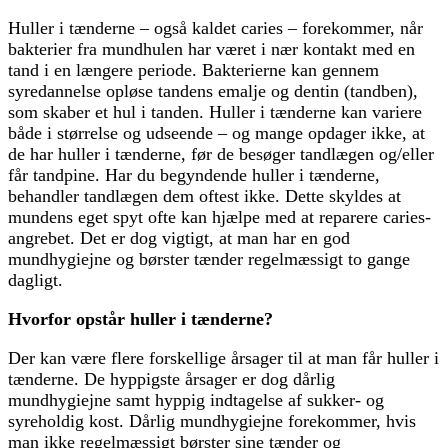
Huller i tænderne – også kaldet caries – forekommer, når
bakterier fra mundhulen har været i nær kontakt med en
tand i en længere periode. Bakterierne kan gennem
syredannelse opløse tandens emalje og dentin (tandben),
som skaber et hul i tanden. Huller i tænderne kan variere
både i størrelse og udseende – og mange opdager ikke, at
de har huller i tænderne, før de besøger tandlægen og/eller
får tandpine. Har du begyndende huller i tænderne,
behandler tandlægen dem oftest ikke. Dette skyldes at
mundens eget spyt ofte kan hjælpe med at reparere caries-
angrebet. Det er dog vigtigt, at man har en god
mundhygiejne og børster tænder regelmæssigt to gange
dagligt.
Hvorfor opstår huller i tænderne?
Der kan være flere forskellige årsager til at man får huller i
tænderne. De hyppigste årsager er dog dårlig
mundhygiejne samt hyppig indtagelse af sukker- og
syreholdig kost. Dårlig mundhygiejne forekommer, hvis
man ikke regelmæssigt børster sine tænder og